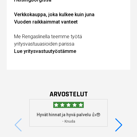
Verkkokauppa, joka kulkee kuin juna
Vuoden raikkaimmat vanteet
Me Rengaslinella teemme työtä
yritysvastuuasioiden parissa
Lue yritysvastuutyöstämme
ARVOSTELUT
Hyvät hinnat ja hyvä palvelu 👍😎
Aioin
osoitta
- Knuda
koska
enemm