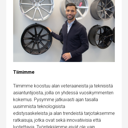
Tiimimme
T
iimimme koostuu alan veteraaneista ja teknisistä
asiantuntijoista, joilla on yhdessä vuosikymmenten
kokemus. Pysymme jatkuvasti ajan tasalla
uusimmista teknologisista
edistysaskeleista ja alan trendeistä tarjotaksemme
ratkaisuja, jotka ovat sekä innovatiivisia että
luotettavia. Työntekijämme eivät ole vain