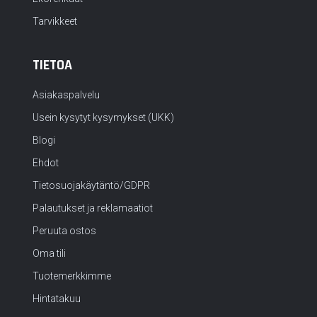
Tarvikkeet
TIETOA
Asiakaspalvelu
Usein kysytyt kysymykset (UKK)
Blogi
Ehdot
Tietosuojakäytäntö/GDPR
Palautukset ja reklamaatiot
Peruuta ostos
Oma tili
Tuotemerkkimme
Hintatakuu