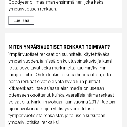
Goodyear oli maailman ensimmäinen, joka keksi
ympärivuotisen renkaan.
Lue lisää
MITEN YMPÄRIVUOTISET RENKAAT TOIMIVAT?
Ympärivuotiset renkaat on suunniteltu käytettäväksi
ympäri vuoden, ja niissä on kulutuspintakuvio ja kumi,
jotka soveltuvat sekä märkiin että kuumiin/kylmiin
lämpötiloihin. On kuitenkin tärkeää huomauttaa, että
nämä renkaat eivät ole yhtä hyviä kuin puhtaat
kitkarenkaat. Itse asiassa alan media on useaan
otteeseen osoittanut, kuinka vaarallisia nämä renkaat
voivat olla. Niinkin myöhään kuin vuonna 2017 Ruotsin
ajoneuvokorjaamojen yhdistys varoitti tästä
”ympärivuotisista renkaista”, joita usein kutsutaan
ympärivuotisiksi renkaiksi.