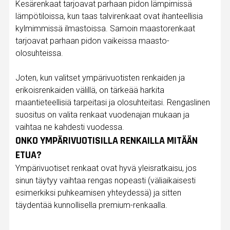
Kesärenkaat tarjoavat parhaan pidon lämpimissä
lämpötiloissa, kun taas talvirenkaat ovat ihanteellisia
kylmimmissä ilmastoissa. Samoin maastorenkaat
tarjoavat parhaan pidon vaikeissa maasto-
olosuhteissa.
Joten, kun valitset ympärivuotisten renkaiden ja
erikoisrenkaiden välillä, on tärkeää harkita
maantieteellisiä tarpeitasi ja olosuhteitasi. Rengaslinen
suositus on valita renkaat vuodenajan mukaan ja
vaihtaa ne kahdesti vuodessa.
ONKO YMPÄRIVUOTISILLA RENKAILLA MITÄÄN
ETUA?
Ympärivuotiset renkaat ovat hyvä yleisratkaisu, jos
sinun täytyy vaihtaa rengas nopeasti (väliaikaisesti
esimerkiksi puhkeamisen yhteydessä) ja sitten
täydentää kunnollisella premium-renkaalla.