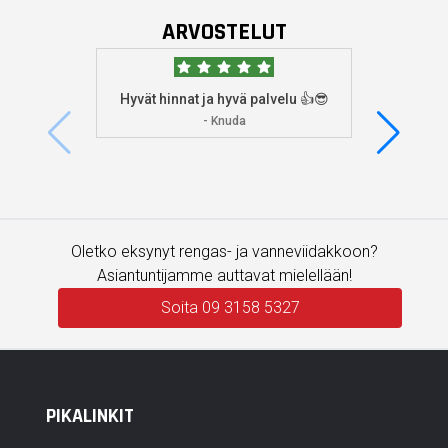
ARVOSTELUT
Hyvät hinnat ja hyvä palvelu 👍😎
Aioin
osoitta
- Knuda
koska
enemm
Oletko eksynyt rengas- ja vanneviidakkoon?
Asiantuntijamme auttavat mielellään!
Soita 09 3158 5327
PIKALINKIT