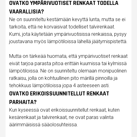
OVATKO YMPÄRIVUOTISET RENKAAT TODELLA
VAARALLISIA?
Ne on suunniteltu kestämään kevyttä lunta, mutta se ei
tarkoita, että ne korvaisivat todelliset talvirenkaat.
Kumi, jota käytetään ympärivuotisissa renkaissa, pysyy
joustavana myös lämpötiloissa lähellä jäätymispistettä.
Mutta on tärkeää huomata, että ympärivuotiset renkaat
eivät tarjoa parasta pitoa erittäin kuumissa tai kylmissä
lämpötiloissa. Ne on suunniteltu olemaan monipuolinen
ratkaisu, jolla on kohtuullinen pito märillä pinnoilla ja
tehokkuus lämpötiloissa jopa 4 asteeseen asti.
OVATKO ERIKOISSUUNNITELLUT RENKAAT
PARHAITA?
Kun kyseessä ovat erikoissuunnitellut renkaat, kuten
kesärenkaat ja talvirenkaat, ne ovat paras valinta
äärimmäisissä sääolosuhteissa.