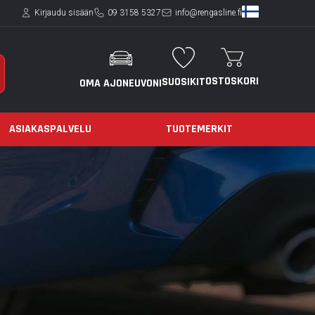
Kirjaudu sisään
09 3158 5327
info@rengasline.fi
OSTOSKORI
SUOSIKIT
OMA AJONEUVONI
ASIAKASPALVELU
TUOTEMERKIT