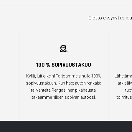
Oletko eksynyt renga
100 % SOPIVUUSTAKUU
Kyllä, luit oikein! Tarjoamme sinulle 100%
Lähetämm
sopivuustakuun. Kun haet auton renkaita
arkipäiv
tai vanteita Rengaslinen pikahausta,
tuo
takaamme niiden sopivan autoosi.
toimitus