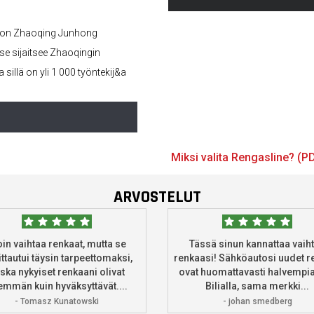
ys on Zhaoqing Junhong
se sijaitsee Zhaoqingin
illä on yli 1 000 työntekij&a
Miksi valita Rengasline? (P
ARVOSTELUT
oin vaihtaa renkaat, mutta se
Tässä sinun kannattaa vaih
ttautui täysin tarpeettomaksi,
renkaasi! Sähköautosi uudet r
ska nykyiset renkaani olivat
ovat huomattavasti halvempia
mmän kuin hyväksyttävät....
Bilialla, sama merkki...
- Tomasz Kunatowski
- johan smedberg