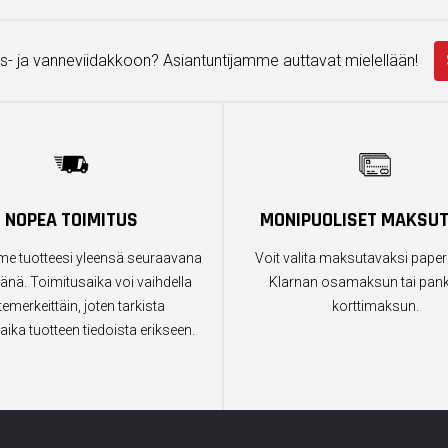
s- ja vanneviidakkoon? Asiantuntijamme auttavat mielellään!
NOPEA TOIMITUS
MONIPUOLISET MAKSU
e tuotteesi yleensä seuraavana
Voit valita maksutavaksi paper
änä. Toimitusaika voi vaihdella
Klarnan osamaksun tai pankk
temerkeittäin, joten tarkista
korttimaksun.
aika tuotteen tiedoista erikseen.