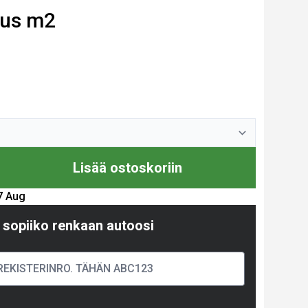
mus m2
Lisää ostoskoriin
17 Aug
 sopiiko renkaan autoosi