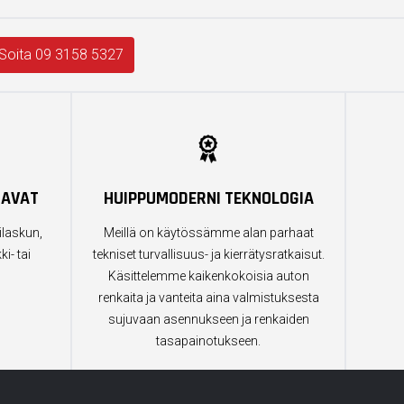
Soita 09 3158 5327
TAVAT
HUIPPUMODERNI TEKNOLOGIA
ilaskun,
Meillä on käytössämme alan parhaat
i- tai
tekniset turvallisuus- ja kierrätysratkaisut.
Käsittelemme kaikenkokoisia auton
renkaita ja vanteita aina valmistuksesta
sujuvaan asennukseen ja renkaiden
tasapainotukseen.