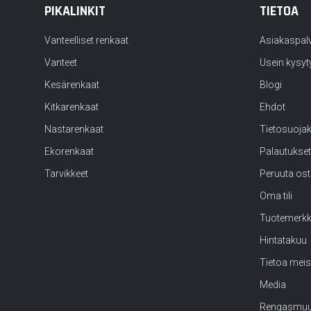
PIKALINKIT
TIETOA
Vanteelliset renkaat
Asiakaspal
Vanteet
Usein kysyt
Kesärenkaat
Blogi
Kitkarenkaat
Ehdot
Nastarenkaat
Tietosuoja
Ekorenkaat
Palautukset
Tarvikkeet
Peruuta os
Oma tili
Tuotemerk
Hintatakuu
Tietoa meis
Media
Rengasmuu