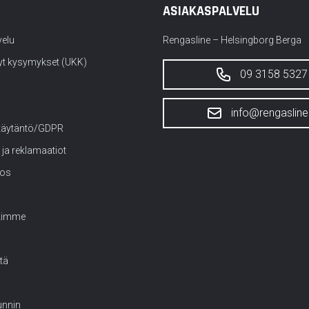
ASIAKASPALVELU
velu
Rengasline – Helsingborg Berga
yt kysymykset (UKK)
09 3158 5327
info@rengasline.
käytäntö/GDPR
 ja reklamaatiot
tos
kimme
tä
nnin