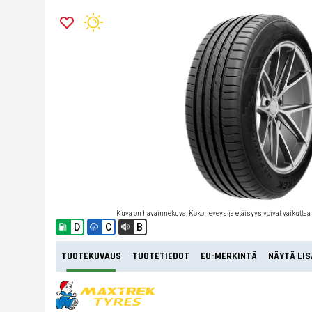
Kuva on havainnekuva. Koko, leveys ja etäisyys voivat vaikuttaa
D
C
B
TUOTEKUVAUS
TUOTETIEDOT
EU-MERKINTÄ
NÄYTÄ LIS