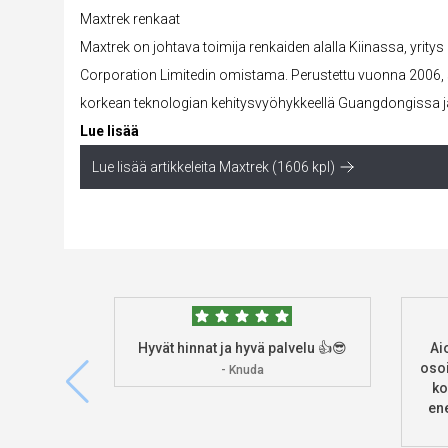
Maxtrek renkaat
Maxtrek on johtava toimija renkaiden alalla Kiinassa, yrit
Corporation Limitedin omistama. Perustettu vuonna 2006, 
korkean teknologian kehitysvyöhykkeellä Guangdongissa ja s
Lue lisää
Lue lisää artikkeleita Maxtrek (1606 kpl)
Hyvät hinnat ja hyvä palvelu 👍😎
Ai
osoi
- Knuda
ko
ene