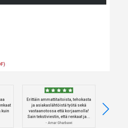
DF)
taa
Erittäin ammattitaitoista, tehokasta
Tilasin 
enkaat
ja asiakaslähtöistä työtä sekä
heidän ve
 kuin
vastaanotossa että korjaamolla!
asennus 
Sain tekstiviestin, että renkaat ja...
Ke
- Amar Gharbawi