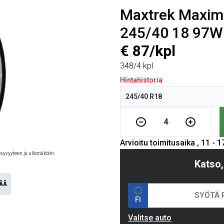
Maxtrek Maxi
245/40 18 97W
€ 87/kpl
348/4 kpl
Hintahistoria
4
Arvioitu toimitusaika , 11 - 
 syvyyteen ja ulkonäköön.
Katso,
ÄÄ
FI
Valitse auto