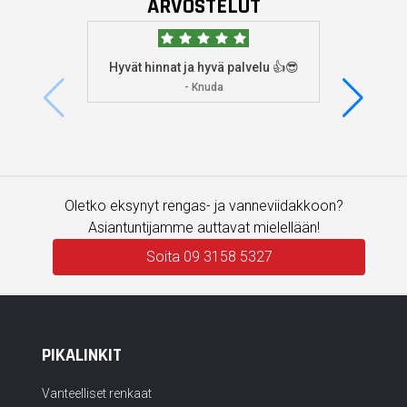
ARVOSTELUT
Hyvät hinnat ja hyvä palvelu 👍😎
Aioin
osoitta
- Knuda
koska
enemm
Oletko eksynyt rengas- ja vanneviidakkoon?
Asiantuntijamme auttavat mielellään!
Soita 09 3158 5327
PIKALINKIT
Vanteelliset renkaat