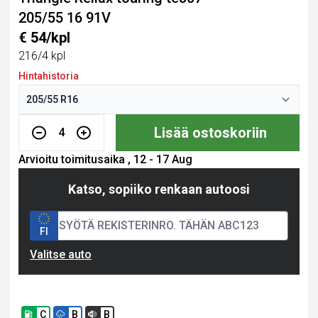
205/55 16 91V
€ 54/kpl
216/4 kpl
Hintahistoria
Lisää ostoskoriin
4
Arvioitu toimitusaika , 12 - 17 Aug
Katso, sopiiko renkaan autoosi
FI
Valitse auto
C
B
B