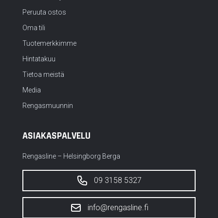
Peruuta ostos
Oma tili
Tuotemerkkimme
Hintatakuu
Tietoa meistä
Media
Rengasmuunnin
ASIAKASPALVELU
Rengasline – Helsingborg Berga
09 3158 5327
info@rengasline.fi