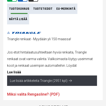
TUOTEKUVAUS
TUOTETIEDOT
EU-MERKINTÄ
NÄYTÄ LISÄÄ
Triangle renkaat - Myydään yli 150 maassa!
Jos etsit hintalaatusuhteeltaan hyviä renkaita, Triangle
renkaat ovat varma valinta. Valikoimasta löytyy useimmat
koot ja
renkaat
useimpiin automalleihin. Löydät
Lue lisää
Lue lisää artikkeleita Triangle (2951 kpl)
Miksi valita Rengasline? (PDF)