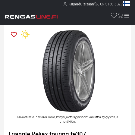
Kirjaudu sisään
09 3158 5327
Kuva on havainnekuva. Koko, leveys ja etäisyys voivat vaikuttaa syvyyteen ja
ulkonäköön.
Triangle Reliax touring te307