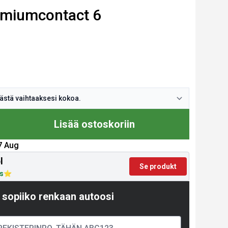
emiumcontact 6
Lisää ostoskoriin
17 Aug
l
Se produkt
us
 sopiiko renkaan autoosi