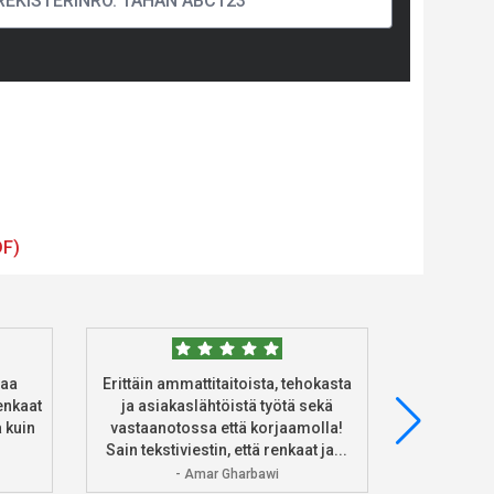
DF)
taa
Erittäin ammattitaitoista, tehokasta
Tilasin 
enkaat
ja asiakaslähtöistä työtä sekä
heidän ve
 kuin
vastaanotossa että korjaamolla!
asennus 
Sain tekstiviestin, että renkaat ja...
Ke
- Amar Gharbawi