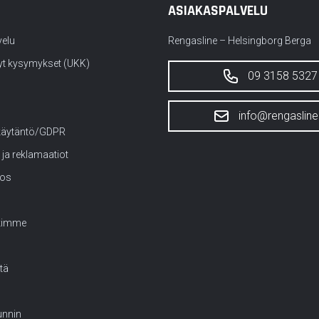
ASIAKASPALVELU
velu
Rengasline – Helsingborg Berga
yt kysymykset (UKK)
09 3158 5327
info@rengasline.
käytäntö/GDPR
 ja reklamaatiot
tos
kimme
tä
nnin