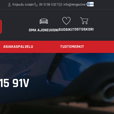
Kirjaudu sisään
09 3158 5327
info@rengasline.fi
OSTOSKORI
SUOSIKIT
OMA AJONEUVONI
ASIAKASPALVELU
TUOTEMERKIT
15 91V