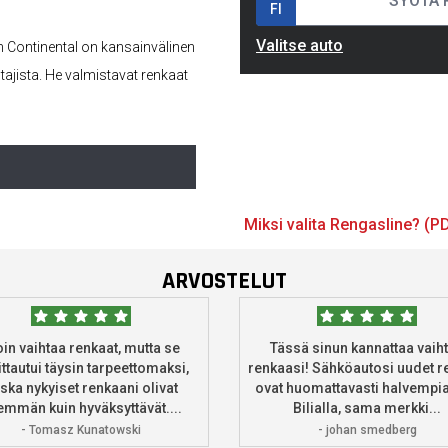
FI
Valitse auto
n Continental on kansainvälinen
tajista. He valmistavat renkaat
Miksi valita Rengasline? (P
ARVOSTELUT
oin vaihtaa renkaat, mutta se
Tässä sinun kannattaa vaih
ttautui täysin tarpeettomaksi,
renkaasi! Sähköautosi uudet r
ska nykyiset renkaani olivat
ovat huomattavasti halvempia
mmän kuin hyväksyttävät....
Bilialla, sama merkki...
- Tomasz Kunatowski
- johan smedberg