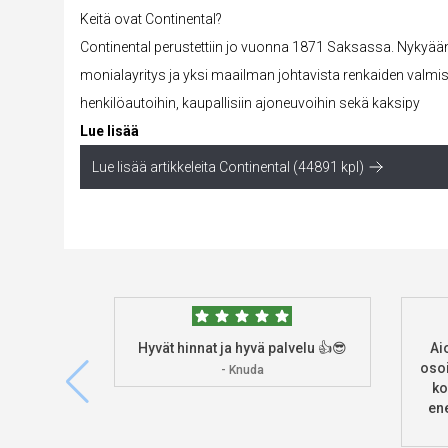
Keitä ovat Continental?
Continental perustettiin jo vuonna 1871 Saksassa. Nykyää
monialayritys ja yksi maailman johtavista renkaiden valmis
henkilöautoihin, kaupallisiin ajoneuvoihin sekä kaksipy
Lue lisää
Lue lisää artikkeleita Continental (44891 kpl)
Hyvät hinnat ja hyvä palvelu 👍😎
Ai
osoi
- Knuda
ko
ene