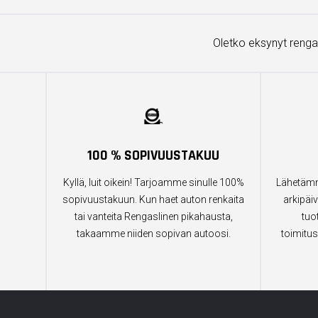
Oletko eksynyt renga
100 % SOPIVUUSTAKUU
Kyllä, luit oikein! Tarjoamme sinulle 100%
Lähetämm
sopivuustakuun. Kun haet auton renkaita
arkipäiv
tai vanteita Rengaslinen pikahausta,
tuo
takaamme niiden sopivan autoosi.
toimitus