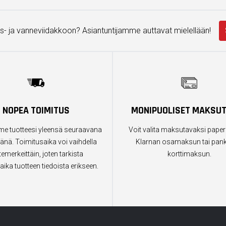
s- ja vanneviidakkoon? Asiantuntijamme auttavat mielellään!
NOPEA TOIMITUS
MONIPUOLISET MAKSU
e tuotteesi yleensä seuraavana
Voit valita maksutavaksi paper
änä. Toimitusaika voi vaihdella
Klarnan osamaksun tai pankk
temerkeittäin, joten tarkista
korttimaksun.
aika tuotteen tiedoista erikseen.