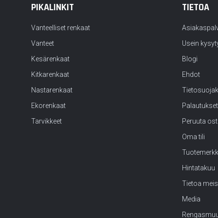
PIKALINKIT
TIETOA
Vanteelliset renkaat
Asiakaspal
Vanteet
Usein kysyt
Kesärenkaat
Blogi
Kitkarenkaat
Ehdot
Nastarenkaat
Tietosuoja
Ekorenkaat
Palautukset
Tarvikkeet
Peruuta os
Oma tili
Tuotemerk
Hintatakuu
Tietoa meis
Media
Rengasmuu