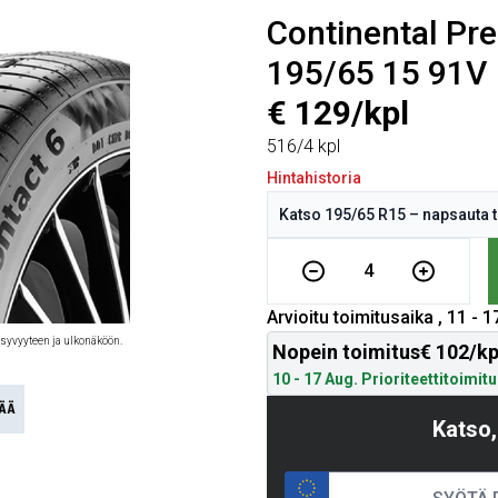
Continental Pr
195/65 15 91V
€ 129/kpl
516/4 kpl
Hintahistoria
4
Arvioitu toimitusaika , 11 - 
 syvyyteen ja ulkonäköön.
Nopein toimitus
€ 102/kp
10 - 17 Aug. Prioriteettitoimit
ÄÄ
Katso,