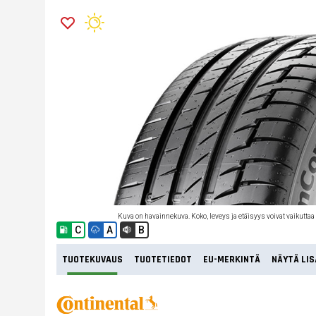
Kuva on havainnekuva. Koko, leveys ja etäisyys voivat vaikuttaa
C
A
B
TUOTEKUVAUS
TUOTETIEDOT
EU-MERKINTÄ
NÄYTÄ LIS