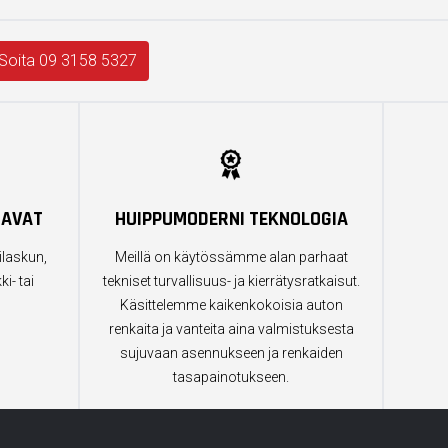
Soita 09 3158 5327
TAVAT
HUIPPUMODERNI TEKNOLOGIA
ilaskun,
Meillä on käytössämme alan parhaat
i- tai
tekniset turvallisuus- ja kierrätysratkaisut.
Käsittelemme kaikenkokoisia auton
renkaita ja vanteita aina valmistuksesta
sujuvaan asennukseen ja renkaiden
tasapainotukseen.