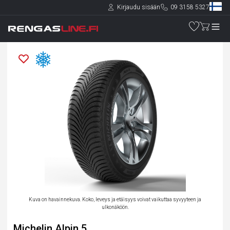
Kirjaudu sisään
09 3158 5327
Kuva on havainnekuva. Koko, leveys ja etäisyys voivat vaikuttaa syvyyteen ja
ulkonäköön.
Michelin Alpin 5