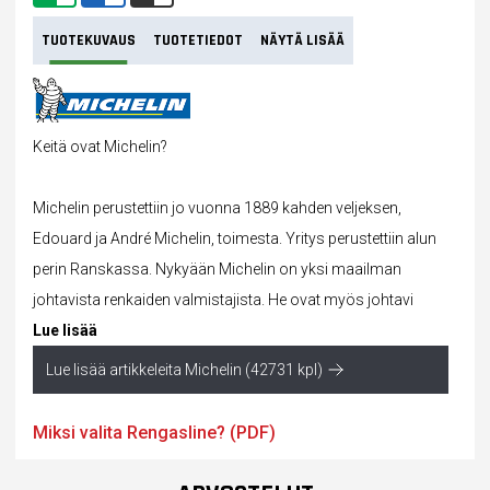
TUOTEKUVAUS
TUOTETIEDOT
NÄYTÄ LISÄÄ
Keitä ovat Michelin?
Michelin perustettiin jo vuonna 1889 kahden veljeksen,
Edouard ja André Michelin, toimesta. Yritys perustettiin alun
perin Ranskassa. Nykyään Michelin on yksi maailman
johtavista renkaiden valmistajista. He ovat myös johtavi
Lue lisää
Lue lisää artikkeleita Michelin (42731 kpl)
Miksi valita Rengasline? (PDF)