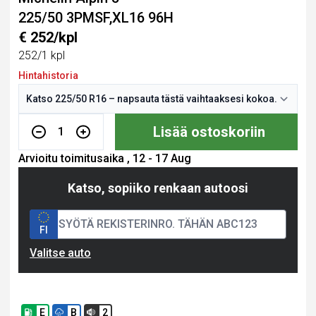
225/50 3PMSF,XL16 96H
€ 252/kpl
252/1 kpl
Hintahistoria
Lisää ostoskoriin
1
Arvioitu toimitusaika , 12 - 17 Aug
Katso, sopiiko renkaan autoosi
FI
Valitse auto
E
B
2