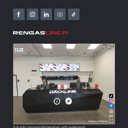
tutustu myymäläämme virtuaalisesti