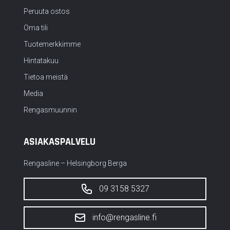
Peruuta ostos
Oma tili
Tuotemerkkimme
Hintatakuu
Tietoa meistä
Media
Rengasmuunnin
ASIAKASPALVELU
Rengasline – Helsingborg Berga
09 3158 5327
info@rengasline.fi