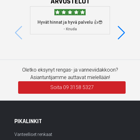
ARVOSTELUT
Hyvät hinnat ja hyvä palvelu 👍😎
Aioin
osoitta
- Knuda
koska
enemm
Oletko eksynyt rengas- ja vanneviidakkoon?
Asiantuntijamme auttavat mielellään!
Soita 09 3158 5327
PIKALINKIT
Vanteelliset renkaat