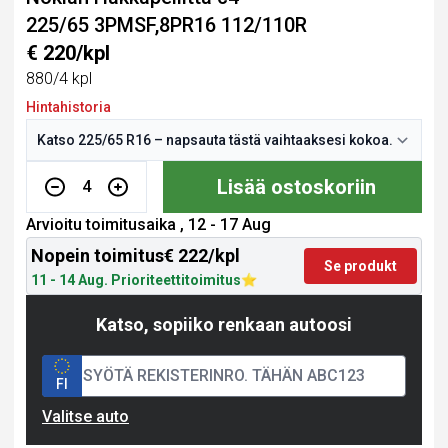
225/65 3PMSF,8PR16 112/110R
€ 220/kpl
880/4 kpl
Hintahistoria
Lisää ostoskoriin
4
Arvioitu toimitusaika , 12 - 17 Aug
Nopein toimitus
€ 222/kpl
Se produkt
11 - 14 Aug. Prioriteettitoimitus
Katso, sopiiko renkaan autoosi
FI
Valitse auto