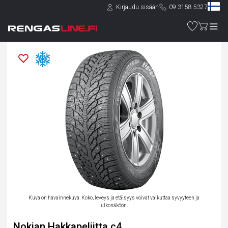
Kirjaudu sisään
09 3158 5327
Kuva on havainnekuva. Koko, leveys ja etäisyys voivat vaikuttaa syvyyteen ja
ulkonäköön.
Nokian Hakkapeliitta c4