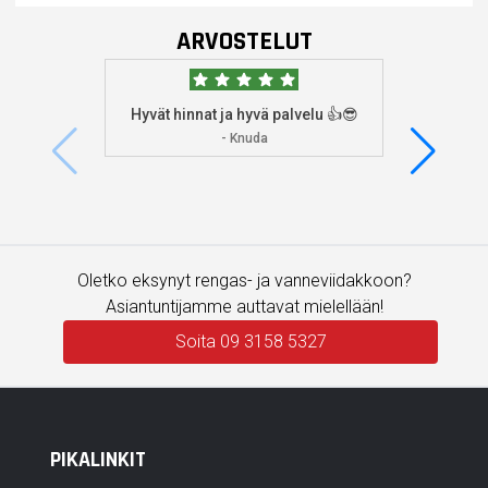
ARVOSTELUT
Hyvät hinnat ja hyvä palvelu 👍😎
Aioin
osoitta
- Knuda
koska
enemm
Oletko eksynyt rengas- ja vanneviidakkoon?
Asiantuntijamme auttavat mielellään!
Soita 09 3158 5327
PIKALINKIT