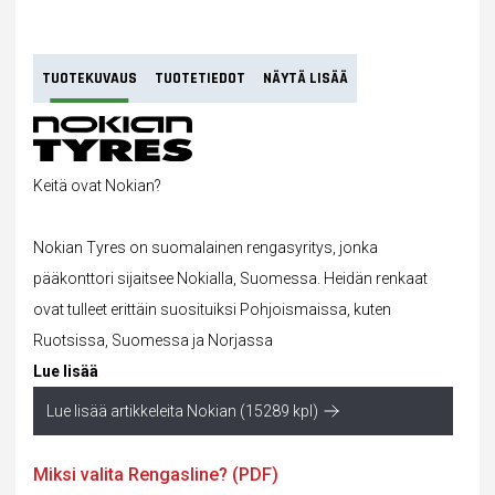
TUOTEKUVAUS
TUOTETIEDOT
NÄYTÄ LISÄÄ
Keitä ovat Nokian?
Nokian Tyres on suomalainen rengasyritys, jonka
pääkonttori sijaitsee Nokialla, Suomessa. Heidän
renkaat
ovat tulleet erittäin suosituiksi Pohjoismaissa, kuten
Ruotsissa, Suomessa ja Norjassa
Lue lisää
Lue lisää artikkeleita Nokian (15289 kpl)
Miksi valita Rengasline? (PDF)