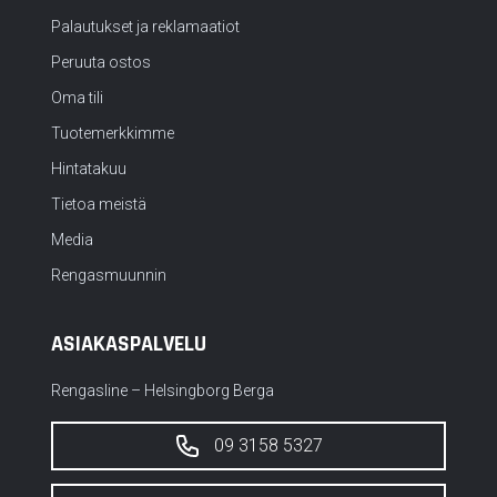
Palautukset ja reklamaatiot
Peruuta ostos
Oma tili
Tuotemerkkimme
Hintatakuu
Tietoa meistä
Media
Rengasmuunnin
ASIAKASPALVELU
Rengasline – Helsingborg Berga
09 3158 5327