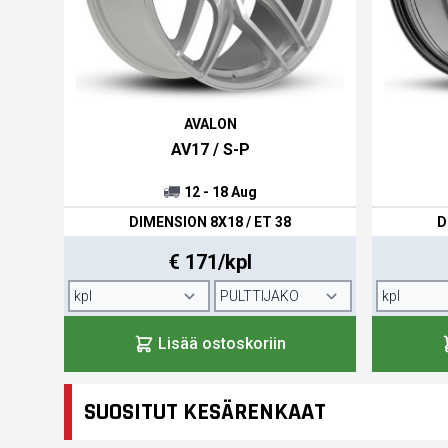
AVALON
AV17 / S-P
12 - 18 Aug
DIMENSION 8X18 / ET 38
D
€ 171/kpl
Lisää ostoskoriin
SUOSITUT KESÄRENKAAT