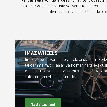
Rengaslinelta voit tilata juuri sinun autosi ulkoasuu
väriset? Vanteiden valinta voi vaikuttaa autosi iden
olemassa olevien renkaidesi kokona
IMAZ WHEELS
Imaz Wheelsin vanteet eivät ole ainoastaan korke
tarjoamme myös laajan valikoiman näitä eksklusii
ainutlaatuisia vanteita, jotka on suunniteltu sopim
automalleihin että urheilumalleihin.
Näytä tuotteet