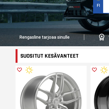
FI
Rengasline tarjoaa sinulle
SUOSITUT KESÄVANTEET