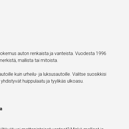
kokemus auton renkaista ja vanteista. Vuodesta 1996
kistä, mallista tai mitoista.
oille kuin urheilu- ja luksusautoille. Valitse suosikkisi
hdistyvät huippulaatu ja tyylikäs ulkoasu.
ta