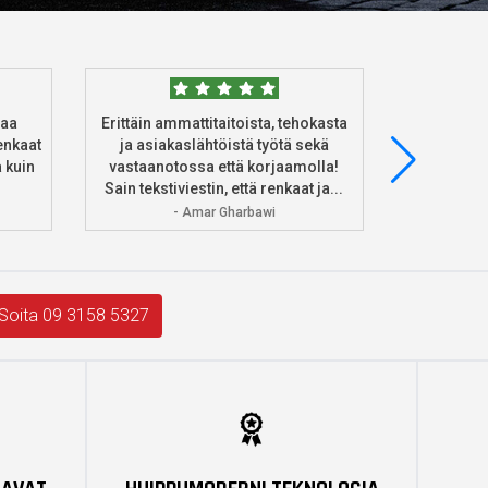
taa
Erittäin ammattitaitoista, tehokasta
Tilasin 
enkaat
ja asiakaslähtöistä työtä sekä
heidän ve
 kuin
vastaanotossa että korjaamolla!
asennus 
Sain tekstiviestin, että renkaat ja...
Ke
- Amar Gharbawi
Soita 09 3158 5327