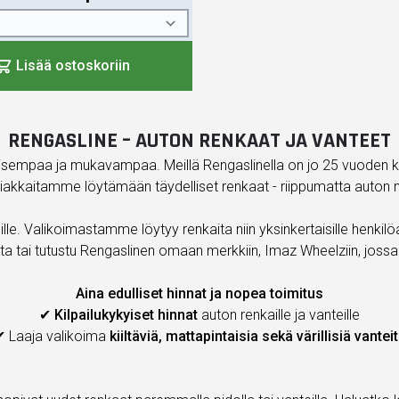
Lisää ostoskoriin
RENGASLINE – AUTON RENKAAT JA VANTEET
lisempaa ja mukavampaa. Meillä Rengaslinella on jo 25 vuoden 
kkaitamme löytämään täydelliset renkaat - riippumatta auton mer
lle. Valikoimastamme löytyy renkaita niin yksinkertaisille henkilöaut
a tai tutustu Rengaslinen omaan merkkiin, Imaz Wheelziin, jossa y
Aina edulliset hinnat ja nopea toimitus
✔
Kilpailukykyiset hinnat
auton renkaille ja vanteille
✔ Laaja valikoima
kiiltäviä, mattapintaisia sekä värillisiä vantei