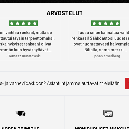
ARVOSTELUT
oin vaihtaa renkaat, mutta se
Tässä sinun kannattaa vaih
ttautui täysin tarpeettomaksi,
renkaasi! Sähköautosi uudet r
ska nykyiset renkaani olivat
ovat huomattavasti halvempia
mmän kuin hyväksyttävät....
Bilialla, sama merkki...
- Tomasz Kunatowski
- johan smedberg
s- ja vanneviidakkoon? Asiantuntijamme auttavat mielellään!