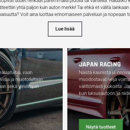
n sopivat uudet renkaat paremmalla pidolla tai vanteilla. Haluatko k
titeettiin yhtä paljon kuin auton merkki! Tai ehkä et välitä lainka
isuutta? Voit aina luottaa erinomaiseen palveluun ja nopeaan to
Lue lisää
JAPAN RACING
alaatuisia, vaan
Näistä kauniista ja innova
visia ja muotoilultaan
muodostavat neljä voima
aan sekä yleisimpiin
välittömästi joukosta. J
kuin luksusautoon, ja niid
Näytä tuotteet