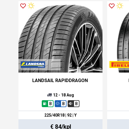
LANDSAIL RAPIDDRAGON
12 - 18 Aug
B
B
B
225/40R18 | 92 | Y
€ 84/kpl