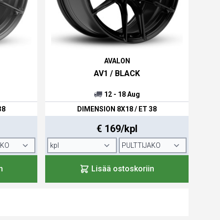
AVALON
AV1 / BLACK
12 - 18 Aug
38
DIMENSION 8X18 / ET 38
€ 169/kpl
n
Lisää ostoskoriin