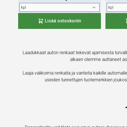
Lisää ostoskoriin
Laadukkaat auton renkaat tekevät ajamisesta turval
alkaen olemme auttaneet asia
Laaja valikoima renkaita ja vanteita kaikille automallei
useiden tunnettujen tuotemerkkien joukost