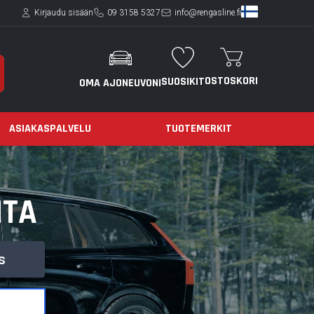
Kirjaudu sisään
09 3158 5327
info@rengasline.fi
OSTOSKORI
SUOSIKIT
OMA AJONEUVONI
ASIAKASPALVELU
TUOTEMERKIT
ITA
s