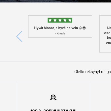
Hyvät hinnat ja hyvä palvelu 👍😎
Ai
osoi
- Knuda
ko
ene
Oletko eksynyt renga