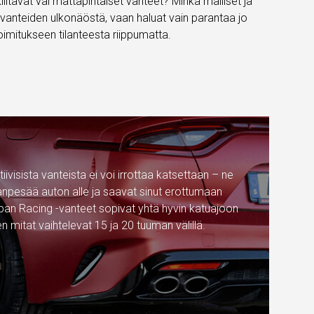
iiltävät vai mattapintaiset vanteet? Minkä malliset ja
an vanteiden ulkonäöstä, vaan haluat vain parantaa jo
imitukseen tilanteesta riippumatta.
tiivisista vanteista ei voi irrottaa katsettaan – ne
npesää auton alle ja saavat sinut erottumaan
apan Racing -vanteet sopivat yhtä hyvin katuajoon
en mitat vaihtelevat 15 ja 20 tuuman välillä.