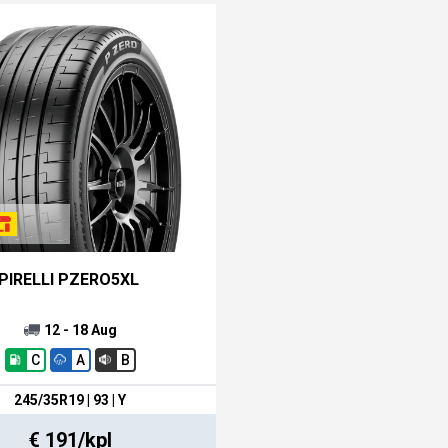
PIRELLI PZERO5XL
12 - 18 Aug
C
A
B
245/35R19 | 93 | Y
€ 191/kpl