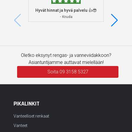
Hyvät hinnat ja hyvä palvelu 👍😎
Aioin
osoitta
- Knuda
koska
enemm
Oletko eksynyt rengas- ja vanneviidakkoon?
Asiantuntijamme auttavat mielellään!
Soita 09 3158 5327
PIKALINKIT
Vanteelliset renkaat
Vanteet