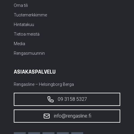
Oma tili
Tuotemerkkimme
Hintatakuu
Tietoa meistä
Media
Rengasmuunnin
ASIAKASPALVELU
Rengasline – Helsingborg Berga
09 3158 5327
info@rengasline.fi