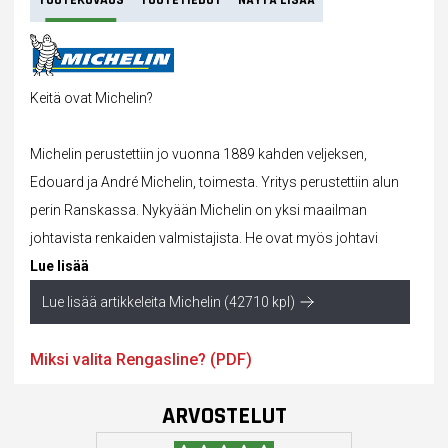
TUOTEKUVAUS
TUOTETIEDOT
NÄYTÄ LISÄÄ
Keitä ovat Michelin?
Michelin perustettiin jo vuonna 1889 kahden veljeksen,
Edouard ja André Michelin, toimesta. Yritys perustettiin alun
perin Ranskassa. Nykyään Michelin on yksi maailman
johtavista renkaiden valmistajista. He ovat myös johtavi
Lue lisää
Lue lisää artikkeleita Michelin (42710 kpl)
Miksi valita Rengasline? (PDF)
ARVOSTELUT