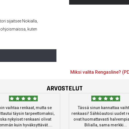
i sijaitsee Nokialla,
i Pohjoismaissa, kuten
Miksi valita Rengasline? (P
ARVOSTELUT
oin vaihtaa renkaat, mutta se
Tässä sinun kannattaa vaih
ttautui täysin tarpeettomaksi,
renkaasi! Sähköautosi uudet r
ska nykyiset renkaani olivat
ovat huomattavasti halvempia
mmän kuin hyväksyttävät....
Bilialla, sama merkki...