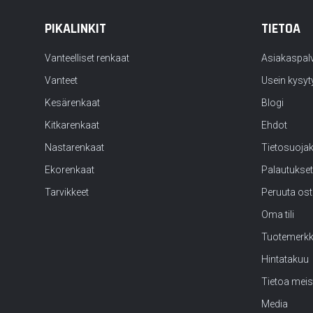
PIKALINKIT
TIETOA
Vanteelliset renkaat
Asiakaspal
Vanteet
Usein kysyt
Kesärenkaat
Blogi
Kitkarenkaat
Ehdot
Nastarenkaat
Tietosuoja
Ekorenkaat
Palautukset
Tarvikkeet
Peruuta os
Oma tili
Tuotemerk
Hintatakuu
Tietoa meis
Media