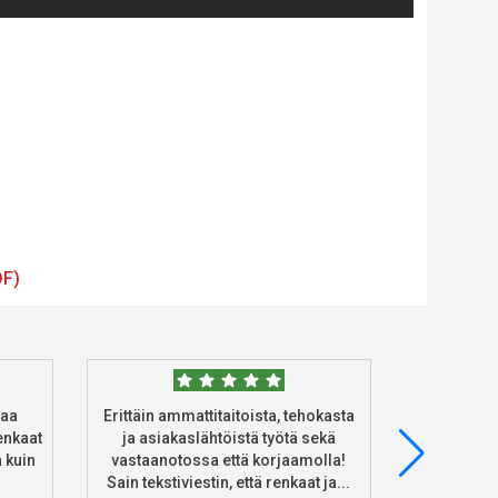
DF)
taa
Erittäin ammattitaitoista, tehokasta
Tilasin 
enkaat
ja asiakaslähtöistä työtä sekä
heidän ve
 kuin
vastaanotossa että korjaamolla!
asennus 
Sain tekstiviestin, että renkaat ja...
Ke