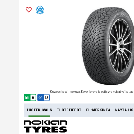
Kuva on havainnekuva. Koko, leveys ja etäisyys voivat vaikuttaa
B
D
TUOTEKUVAUS
TUOTETIEDOT
EU-MERKINTÄ
NÄYTÄ LIS