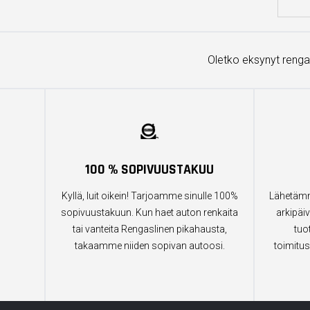
Oletko eksynyt renga
100 % SOPIVUUSTAKUU
Kyllä, luit oikein! Tarjoamme sinulle 100%
Lähetämm
sopivuustakuun. Kun haet auton renkaita
arkipäiv
tai vanteita Rengaslinen pikahausta,
tuo
takaamme niiden sopivan autoosi.
toimitus