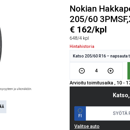
Nokian Hakkapel
205/60 3PMSF,
€ 162/kpl
648/4 kpl
Hintahistoria
4
Arvioitu toimitusaika , 10 - 
 syvyyteen ja ulkonäköön.
Katso,
ÄÄ
FI
Valitse auto