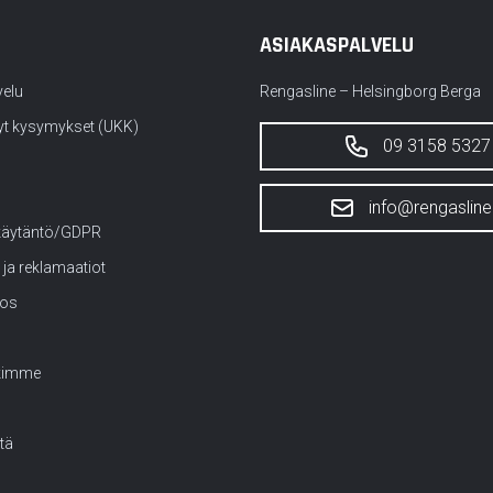
ASIAKASPALVELU
velu
Rengasline – Helsingborg Berga
yt kysymykset (UKK)
09 3158 5327
info@rengasline.
käytäntö/GDPR
 ja reklamaatiot
tos
kimme
tä