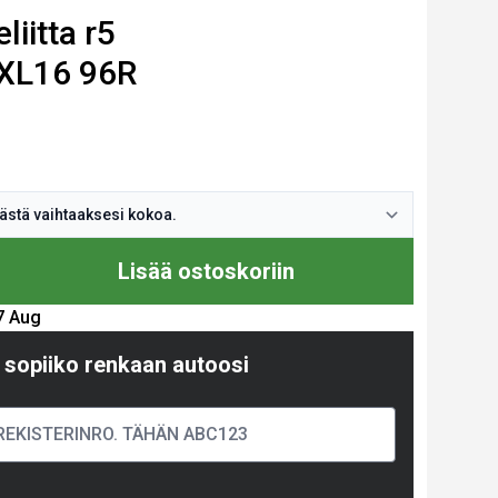
iitta r5
XL16 96R
Lisää ostoskoriin
17 Aug
 sopiiko renkaan autoosi