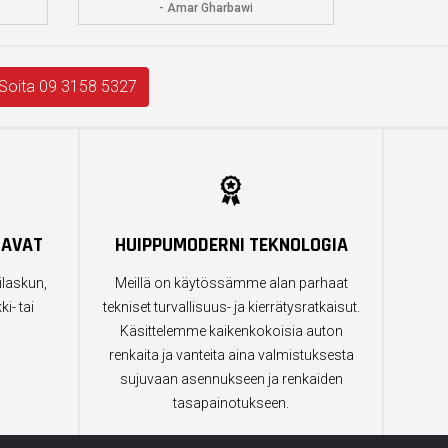
- Amar Gharbawi
Soita 09 3158 5327
TAVAT
HUIPPUMODERNI TEKNOLOGIA
ilaskun,
Meillä on käytössämme alan parhaat
i- tai
tekniset turvallisuus- ja kierrätysratkaisut.
Käsittelemme kaikenkokoisia auton
renkaita ja vanteita aina valmistuksesta
sujuvaan asennukseen ja renkaiden
tasapainotukseen.