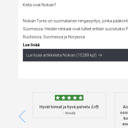
Keitä ovat Nokian?
Nokian Tyres on suomalainen rengasyritys, jonka pääkonttor
Suomessa. Heidän
renkaat
ovat tulleet erittäin suosituiks
Ruotsissa, Suomessa ja Norjassa
Lue lisää
Lue lisää artikkeleita Nokian (15289 kpl)
Hyvät hinnat ja hyvä palvelu 👍😎
Ai
osoi
- Knuda
ko
ene