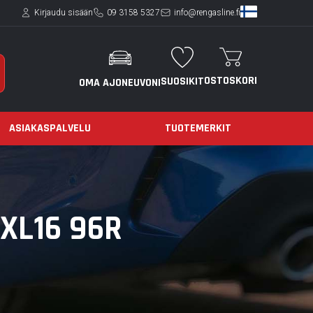
Kirjaudu sisään
09 3158 5327
info@rengasline.fi
OSTOSKORI
SUOSIKIT
OMA AJONEUVONI
ASIAKASPALVELU
TUOTEMERKIT
XL16 96R