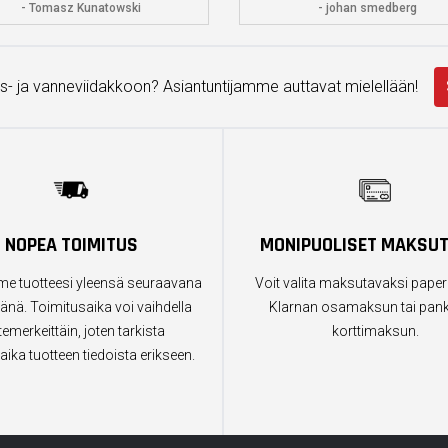
- Tomasz Kunatowski
- johan smedberg
s- ja vanneviidakkoon? Asiantuntijamme auttavat mielellään!
NOPEA TOIMITUS
MONIPUOLISET MAKSU
e tuotteesi yleensä seuraavana
Voit valita maksutavaksi paper
änä. Toimitusaika voi vaihdella
Klarnan osamaksun tai pankk
temerkeittäin, joten tarkista
korttimaksun.
aika tuotteen tiedoista erikseen.