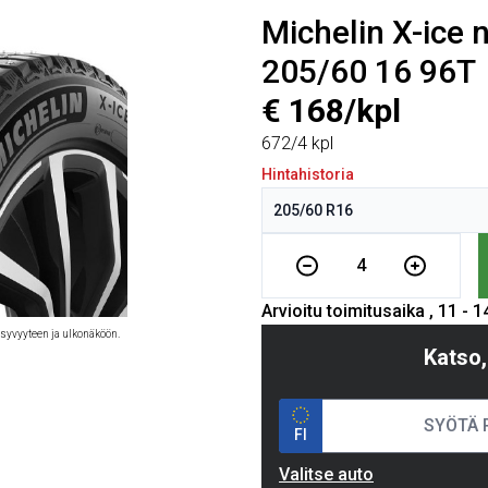
Michelin X-ice 
205/60 16 96T
€ 168/kpl
672/4 kpl
Hintahistoria
4
Arvioitu toimitusaika , 11 - 
 syvyyteen ja ulkonäköön.
Katso,
FI
Valitse auto