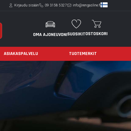
Kirjaudu sisään
09 3158 5327
info@rengasline.fi
OSTOSKORI
SUOSIKIT
OMA AJONEUVONI
ASIAKASPALVELU
TUOTEMERKIT