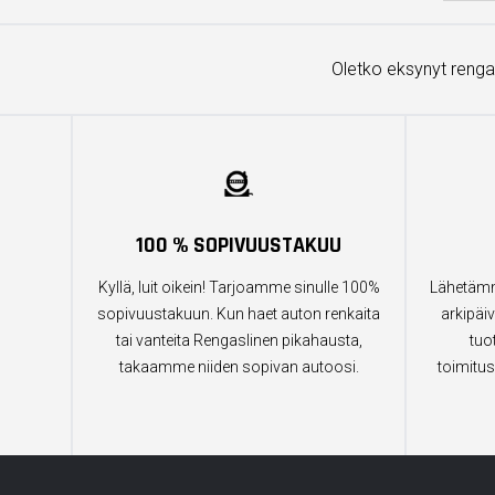
Oletko eksynyt renga
100 % SOPIVUUSTAKUU
Kyllä, luit oikein! Tarjoamme sinulle 100%
Lähetämm
sopivuustakuun. Kun haet auton renkaita
arkipäiv
tai vanteita Rengaslinen pikahausta,
tuo
takaamme niiden sopivan autoosi.
toimitus