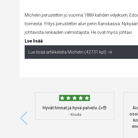
Michelin perustettiin jo vuonna 1889 kahden veljeksen, Edo
toimesta. Yritys perustettiin alun perin Ranskassa. Nykyä
johtavista renkaiden valmistajista. He ovat myös johtavi
Lue lisää
Lue lisää artikkeleita Michelin (42731 kpl)
Hyvät hinnat ja hyvä palvelu 👍😎
Ai
osoi
- Knuda
ko
ene