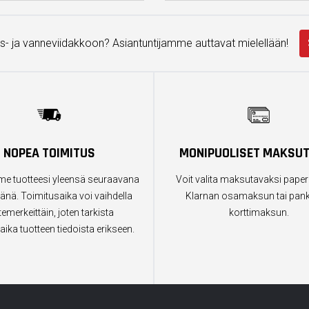
s- ja vanneviidakkoon? Asiantuntijamme auttavat mielellään!
NOPEA TOIMITUS
MONIPUOLISET MAKSU
e tuotteesi yleensä seuraavana
Voit valita maksutavaksi paper
änä. Toimitusaika voi vaihdella
Klarnan osamaksun tai pankk
temerkeittäin, joten tarkista
korttimaksun.
aika tuotteen tiedoista erikseen.