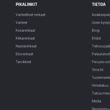
PIKALINKIT
TIETOA
Vanteelliset renkaat
Asiakaspal
Vanteet
Usein kysyt
Kesärenkaat
Blogi
Kitkarenkaat
Ehdot
Nastarenkaat
Tietosuoja
Ekorenkaat
Palautukset
Tarvikkeet
Peruuta os
Oma tili
Tuotemerk
Hintatakuu
Tietoa meis
Media
Rengasmuu