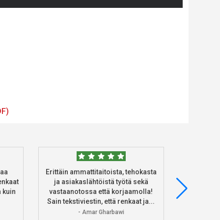
DF)
taa
Erittäin ammattitaitoista, tehokasta
Tilasin 
enkaat
ja asiakaslähtöistä työtä sekä
heidän ve
 kuin
vastaanotossa että korjaamolla!
asennus 
Sain tekstiviestin, että renkaat ja...
Ke
- Amar Gharbawi