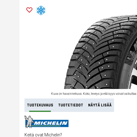
Kuva on havainnekuva. Koko, leveys ja etäisyys voivat vaikuttaa
TUOTEKUVAUS
TUOTETIEDOT
NÄYTÄ LISÄÄ
Keitä ovat Michelin?