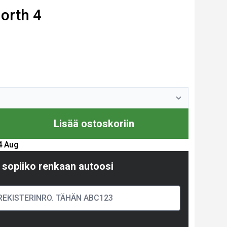
north 4
Lisää ostoskoriin
14 Aug
 sopiiko renkaan autoosi