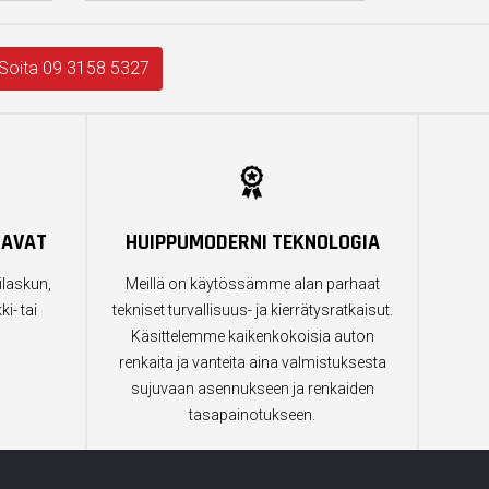
Soita 09 3158 5327
TAVAT
HUIPPUMODERNI TEKNOLOGIA
ilaskun,
Meillä on käytössämme alan parhaat
i- tai
tekniset turvallisuus- ja kierrätysratkaisut.
Käsittelemme kaikenkokoisia auton
renkaita ja vanteita aina valmistuksesta
sujuvaan asennukseen ja renkaiden
tasapainotukseen.