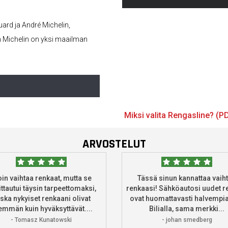
uard ja André Michelin,
än Michelin on yksi maailman
Miksi valita Rengasline? (P
ARVOSTELUT
oin vaihtaa renkaat, mutta se
Tässä sinun kannattaa vaih
ttautui täysin tarpeettomaksi,
renkaasi! Sähköautosi uudet r
ska nykyiset renkaani olivat
ovat huomattavasti halvempia
mmän kuin hyväksyttävät....
Bilialla, sama merkki...
- Tomasz Kunatowski
- johan smedberg