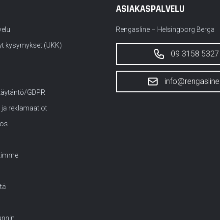
ASIAKASPALVELU
velu
Rengasline – Helsingborg Berga
yt kysymykset (UKK)
09 3158 5327
info@rengasline.
käytäntö/GDPR
 ja reklamaatiot
tos
kimme
tä
nnin