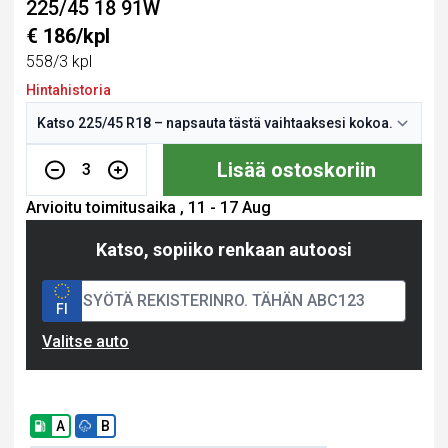
225/45 18 91W
€ 186/kpl
558/3 kpl
Hintahistoria
Lisää ostoskoriin
3
Arvioitu toimitusaika , 11 - 17 Aug
Katso, sopiiko renkaan autoosi
FI
Valitse auto
A
B