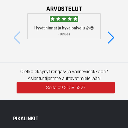
ARVOSTELUT
Hyvät hinnat ja hyvä palvelu 👍😎
Aioin
osoitta
- Knuda
koska
enemm
Oletko eksynyt rengas- ja vanneviidakkoon?
Asiantuntijamme auttavat mielellään!
Soita 09 3158 5327
PIKALINKIT