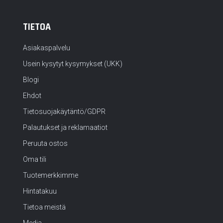
TIETOA
Asiakaspalvelu
Usein kysytyt kysymykset (UKK)
Blogi
Ehdot
Tietosuojakäytäntö/GDPR
Palautukset ja reklamaatiot
Peruuta ostos
Oma tili
Tuotemerkkimme
Hintatakuu
Tietoa meistä
Media