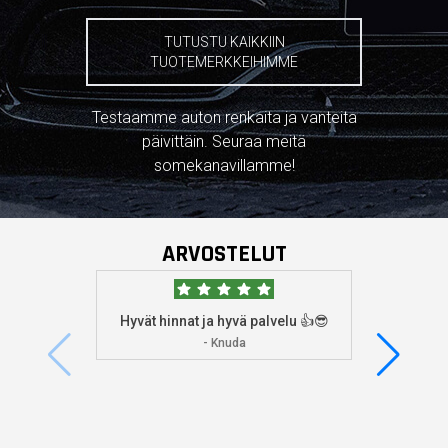
TUTUSTU KAIKKIIN
TUOTEMERKKEIHIMME
Testaamme auton renkaita ja vanteita
päivittäin. Seuraa meitä
somekanavillamme!
ARVOSTELUT
Hyvät hinnat ja hyvä palvelu 👍😎
Aioin
osoitta
- Knuda
koska
enemm