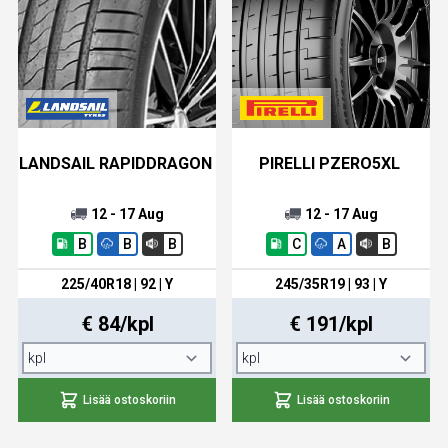
LANDSAIL RAPIDDRAGON
PIRELLI PZERO5XL
12 - 17 Aug
12 - 17 Aug
B
B
B
C
A
B
225/40R18 | 92 | Y
245/35R19 | 93 | Y
€ 84/kpl
€ 191/kpl
Lisää ostoskoriin
Lisää ostoskoriin