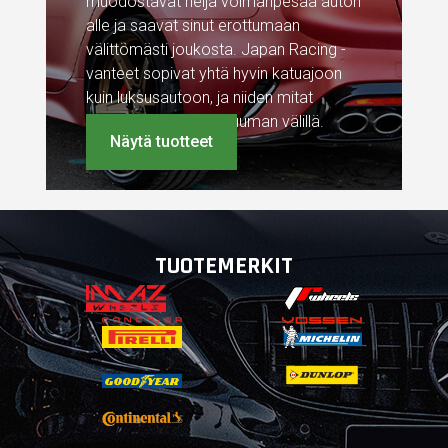
muodostavat neljä voimanpesää auton
alle ja saavat sinut erottumaan
välittömästi joukosta. Japan Racing -
vanteet sopivat yhtä hyvin katuajoon
kuin luksusautoon, ja niiden mitat
vaihtelevat 15 ja 20 tuuman välillä.
Näytä tuotteet
TUOTEMERKIT