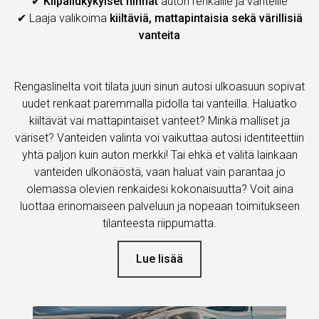
✔
Kilpailukykyiset hinnat
auton renkaille ja vanteille
✔ Laaja valikoima
kiiltäviä, mattapintaisia sekä värillisiä
vanteita
Rengaslinelta voit tilata juuri sinun autosi ulkoasuun sopivat
uudet renkaat paremmalla pidolla tai vanteilla. Haluatko
kiiltävät vai mattapintaiset vanteet? Minkä malliset ja
väriset? Vanteiden valinta voi vaikuttaa autosi identiteettiin
yhtä paljon kuin auton merkki! Tai ehkä et välitä lainkaan
vanteiden ulkonäöstä, vaan haluat vain parantaa jo
olemassa olevien renkaidesi kokonaisuutta? Voit aina
luottaa erinomaiseen palveluun ja nopeaan toimitukseen
tilanteesta riippumatta.
Lue lisää