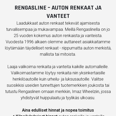
RENGASLINE – AUTON RENKAAT JA
VANTEET
Laadukkaat auton renkaat tekevät ajamisesta
turvallisempaa ja mukavampaa. Meillä Rengaslinella on jo
25 vuoden kokemus auton renkaista ja vanteista.
Vuodesta 1996 alkaen olemme auttaneet asiakkaitamme
löytämään täydelliset renkaat - riippumatta auton merkistä,
mallista tai mitoista.
Laaja valikoima renkaita ja vanteita kaikille automalleille.
Valikoimastamme löytyy renkaita niin yksinkertaisille
henkilöautoille kuin urheilu- ja luksusautoille. Valitse
suosikkisi useiden tunnettujen tuotemerkkien joukosta tai
tutustu Rengaslinen omaan merkkiin, Imaz Wheelziin, jossa
yhdistyvät huippulaatu ja tyylikäs ulkoasu.
Aina edulliset hinnat ja nopea toimitus