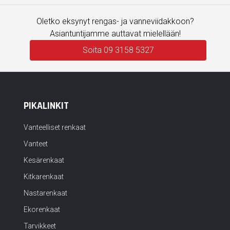
Oletko eksynyt rengas- ja vanneviidakkoon?
Asiantuntijamme auttavat mielellään!
Soita 09 3158 5327
PIKALINKIT
Vanteelliset renkaat
Vanteet
Kesärenkaat
Kitkarenkaat
Nastarenkaat
Ekorenkaat
Tarvikkeet