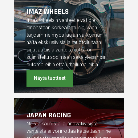
IMAZ WHEELS
Imaz Wheelsin vanteet eivät ole
ainoastaan korkealaatuisia, vaan
tarjoamme myös laajan valikoiman
näitä eksklusiivisia ja muotoilultaan
ainutlaatuisia vanteita, jotka on
suunniteltu sopimaan sekä yleisimpiin
automalleihin että urheilumalleihin.
Näytä tuotteet
JAPAN RACING
Näistä kauniista ja innovatiivisista
vanteista ei voi irrottaa katsettaan – ne