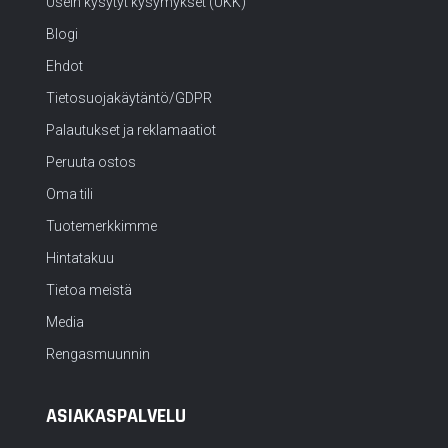
Usein kysytyt kysymykset (UKK)
Blogi
Ehdot
Tietosuojakäytäntö/GDPR
Palautukset ja reklamaatiot
Peruuta ostos
Oma tili
Tuotemerkkimme
Hintatakuu
Tietoa meistä
Media
Rengasmuunnin
ASIAKASPALVELU