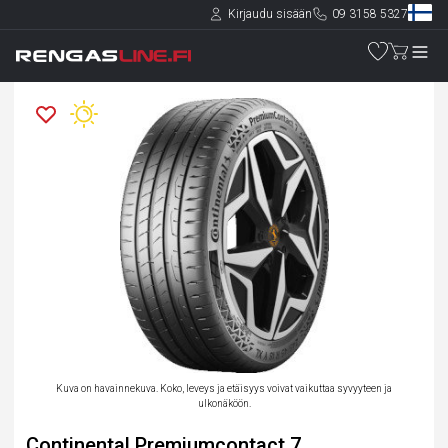
Kirjaudu sisään
09 3158 5327
Kuva on havainnekuva. Koko, leveys ja etäisyys voivat vaikuttaa syvyyteen ja
ulkonäköön.
Continental Premiumcontact 7