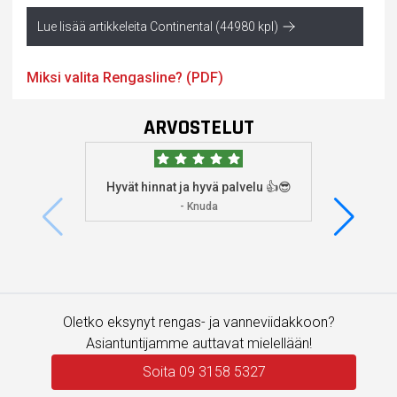
Lue lisää artikkeleita Continental (44980 kpl)
Miksi valita Rengasline? (PDF)
ARVOSTELUT
Hyvät hinnat ja hyvä palvelu 👍😎
Aioin
osoitta
- Knuda
koska
enemm
Oletko eksynyt rengas- ja vanneviidakkoon?
Asiantuntijamme auttavat mielellään!
Soita 09 3158 5327