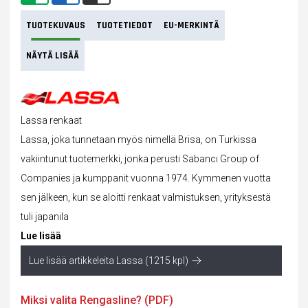
TUOTEKUVAUS
TUOTETIEDOT
EU-MERKINTÄ
NÄYTÄ LISÄÄ
Lassa renkaat
Lassa, joka tunnetaan myös nimellä Brisa, on Turkissa
vakiintunut tuotemerkki, jonka perusti Sabancı Group of
Companies ja kumppanit vuonna 1974. Kymmenen vuotta
sen jälkeen, kun se aloitti
renkaat
valmistuksen, yrityksestä
tuli japanila
Lue lisää
Lue lisää artikkeleita Lassa (1215 kpl)
Miksi valita Rengasline? (PDF)