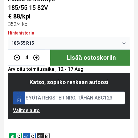
185/55 15 82V
€ 88/kpl
352/4 kpl
Hintahistoria
Lisää ostoskoriin
4
Arvioitu toimitusaika , 12 - 17 Aug
Katso, sopiiko renkaan autoosi
FI
Valitse auto
C
C
B