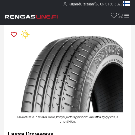
Kirjaudu sisään
09 3158 5327
Kuva on havainnekuva. Koko, leveys ja etäisyys voivat vaikuttaa syvyyteen ja
ulkonäköön.
Lassa Driveways