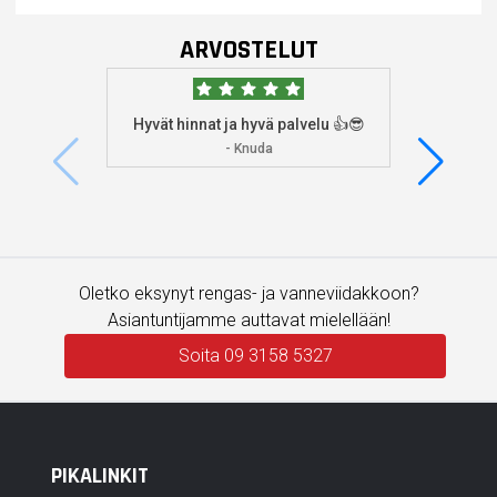
ARVOSTELUT
Hyvät hinnat ja hyvä palvelu 👍😎
Aioin
osoitta
- Knuda
koska
enemm
Oletko eksynyt rengas- ja vanneviidakkoon?
Asiantuntijamme auttavat mielellään!
Soita 09 3158 5327
PIKALINKIT