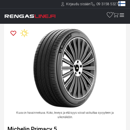
Kirjaudu sisään
09 3158 5327
Kuva on havainnekuva. Koko, leveys ja etäisyys voivat vaikuttaa syvyyteen ja
ulkonäköön.
Michelin Primacy 5