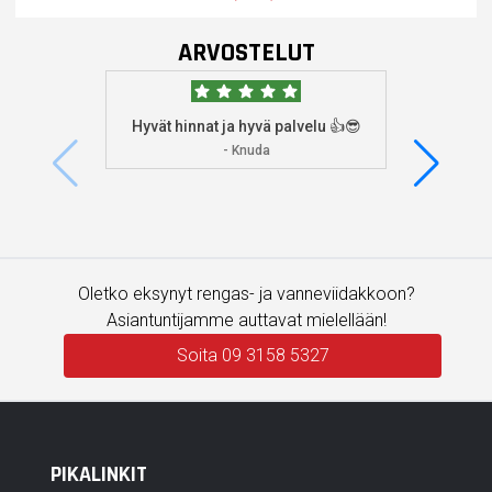
ARVOSTELUT
Hyvät hinnat ja hyvä palvelu 👍😎
Aioin
osoitta
- Knuda
koska
enemm
Oletko eksynyt rengas- ja vanneviidakkoon?
Asiantuntijamme auttavat mielellään!
Soita 09 3158 5327
PIKALINKIT