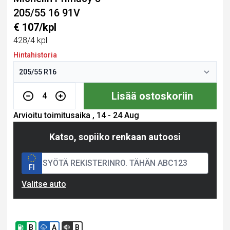
205/55 16 91V
€ 107/kpl
428/4 kpl
Hintahistoria
Lisää ostoskoriin
4
Arvioitu toimitusaika , 14 - 24 Aug
Katso, sopiiko renkaan autoosi
FI
Valitse auto
B
A
B