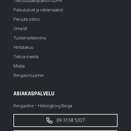
Tietosuojakäytäntö/GDPR
Palautukset ja reklamaatiot
Peruuta ostos
Oma tili
Tuotemerkkimme
Hintatakuu
Tietoa meistä
Media
Rengasmuunnin
ASIAKASPALVELU
Rengasline – Helsingborg Berga
09 3158 5327