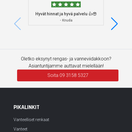
Hyvät hinnat ja hyvä palvelu 👍😎
Aioin
osoitta
- Knuda
koska
enemm
Oletko eksynyt rengas- ja vanneviidakkoon?
Asiantuntijamme auttavat mielellään!
Soita 09 3158 5327
PIKALINKIT
Vanteelliset renkaat
Vanteet