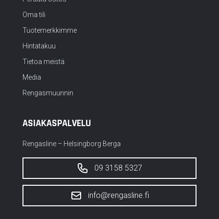
Oma tili
Tuotemerkkimme
Hintatakuu
Tietoa meistä
Media
Rengasmuunnin
ASIAKASPALVELU
Rengasline – Helsingborg Berga
09 3158 5327
info@rengasline.fi