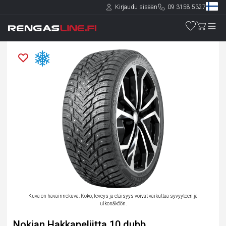
Kirjaudu sisään
09 3158 5327
Kuva on havainnekuva. Koko, leveys ja etäisyys voivat vaikuttaa syvyyteen ja
ulkonäköön.
Nokian Hakkapeliitta 10 dubb