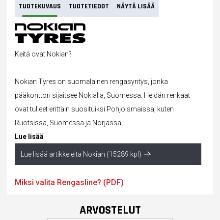
TUOTEKUVAUS
TUOTETIEDOT
NÄYTÄ LISÄÄ
Keitä ovat Nokian?
Nokian Tyres on suomalainen rengasyritys, jonka
pääkonttori sijaitsee Nokialla, Suomessa. Heidän
renkaat
ovat tulleet erittäin suosituiksi Pohjoismaissa, kuten
Ruotsissa, Suomessa ja Norjassa
Lue lisää
Lue lisää artikkeleita Nokian (15289 kpl)
Miksi valita Rengasline? (PDF)
ARVOSTELUT