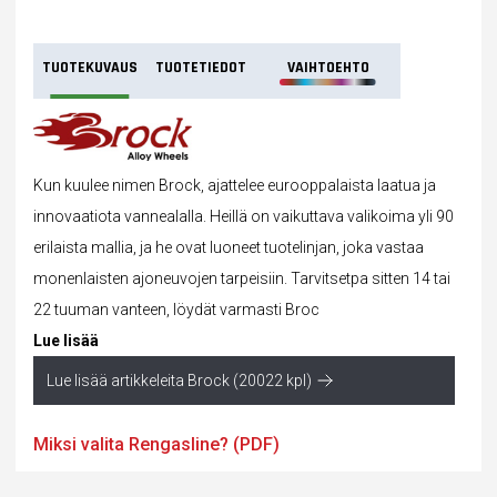
TUOTEKUVAUS
TUOTETIEDOT
VAIHTOEHTO
Kun kuulee nimen Brock, ajattelee eurooppalaista laatua ja
innovaatiota vannealalla. Heillä on vaikuttava valikoima yli 90
erilaista mallia, ja he ovat luoneet tuotelinjan, joka vastaa
monenlaisten ajoneuvojen tarpeisiin. Tarvitsetpa sitten 14 tai
22 tuuman vanteen, löydät varmasti Broc
Lue lisää
Lue lisää artikkeleita Brock (20022 kpl)
Miksi valita Rengasline? (PDF)