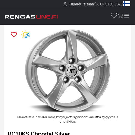
Kirjaudu sisään
09 3158 5327
Kuva on havainnekuva. Koko, leveys ja etäisyys voivat vaikuttaa syvyyteen ja
ulkonäköön.
RC30KS Chrystal Silver