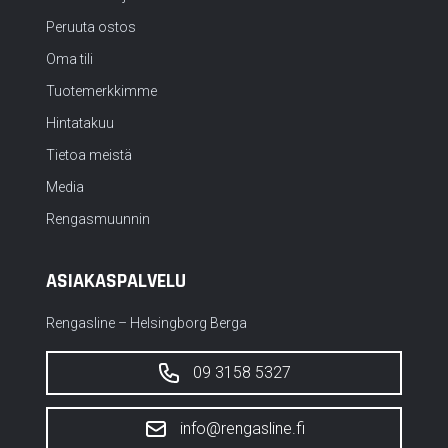
Peruuta ostos
Oma tili
Tuotemerkkimme
Hintatakuu
Tietoa meistä
Media
Rengasmuunnin
ASIAKASPALVELU
Rengasline – Helsingborg Berga
09 3158 5327
info@rengasline.fi