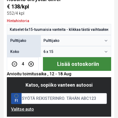
€ 138/kpl
552/4 kpl
Hintahistoria
Pulttijako
Koko
Lisää ostoskoriin
4
Arvioitu toimitusaika , 12 - 18 Aug
Katso, sopiiko vanteen autoosi
FI
Valitse auto