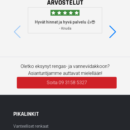
ARVOSTELUT
Hyvät hinnat ja hyvä palvelu 👍😎
Aioin
osoitta
- Knuda
koska
enemm
Oletko eksynyt rengas- ja vanneviidakkoon?
Asiantuntijamme auttavat mielellään!
Soita 09 3158 5327
PIKALINKIT
Vanteelliset renkaat