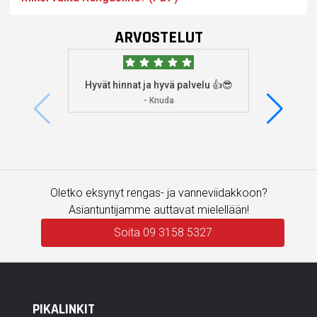
ARVOSTELUT
Hyvät hinnat ja hyvä palvelu 👍😎
Aioin
osoitta
- Knuda
koska
enemm
Oletko eksynyt rengas- ja vanneviidakkoon?
Asiantuntijamme auttavat mielellään!
Soita 09 3158 5327
PIKALINKIT