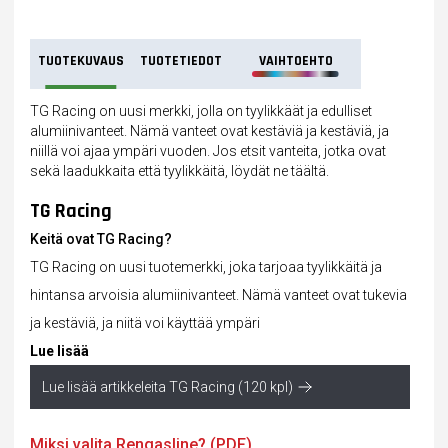
TUOTEKUVAUS
TUOTETIEDOT
VAIHTOEHTO
TG Racing on uusi merkki, jolla on tyylikkäät ja edulliset
alumiinivanteet. Nämä vanteet ovat kestäviä ja kestäviä, ja
niillä voi ajaa ympäri vuoden. Jos etsit vanteita, jotka ovat
sekä laadukkaita että tyylikkäitä, löydät ne täältä.
TG Racing
Keitä ovat TG Racing?
TG Racing on uusi tuotemerkki, joka tarjoaa tyylikkäitä ja
hintansa arvoisia alumiinivanteet. Nämä
vanteet
ovat tukevia
ja kestäviä, ja niitä voi käyttää ympäri
Lue lisää
Lue lisää artikkeleita TG Racing (120 kpl)
Miksi valita Rengasline? (PDF)