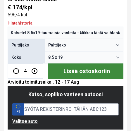
€ 174/kpl
696/4 kpl
Hintahistoria
Pulttijako
Koko
Lisää ostoskoriin
4
Arvioitu toimitusaika , 12 - 17 Aug
Katso, sopiiko vanteen autoosi
FI
Valitse auto