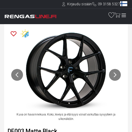
Kirjaudu sisään
09 3158 5327
Kuva on havainnekuva. Koko, leveys ja etäisyys voivat vaikuttaa syvyyteen ja
ulkonäköön.
DF003 Matte Black