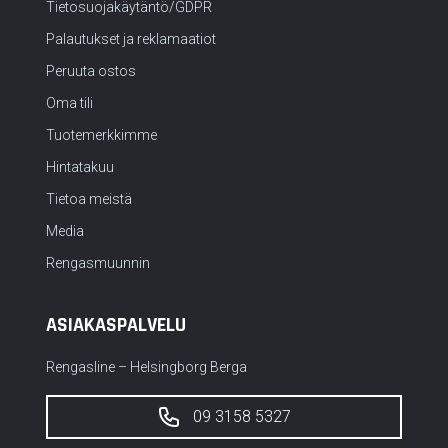
Tietosuojakäytäntö/GDPR
Palautukset ja reklamaatiot
Peruuta ostos
Oma tili
Tuotemerkkimme
Hintatakuu
Tietoa meistä
Media
Rengasmuunnin
ASIAKASPALVELU
Rengasline – Helsingborg Berga
09 3158 5327