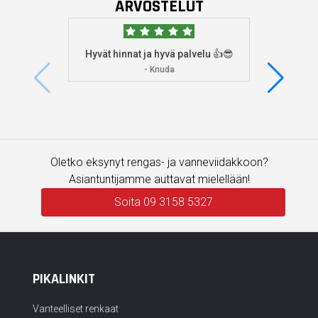
ARVOSTELUT
Hyvät hinnat ja hyvä palvelu 👍😎
Aioin
osoitta
- Knuda
koska
enemm
Oletko eksynyt rengas- ja vanneviidakkoon?
Asiantuntijamme auttavat mielellään!
Soita 09 3158 5327
PIKALINKIT
Vanteelliset renkaat