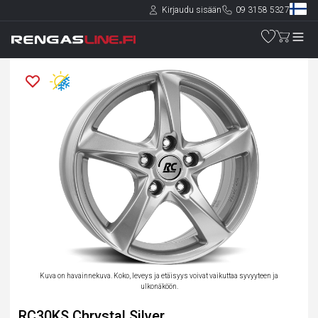
Kirjaudu sisään
09 3158 5327
Kuva on havainnekuva. Koko, leveys ja etäisyys voivat vaikuttaa syvyyteen ja
ulkonäköön.
RC30KS Chrystal Silver