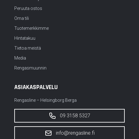
Peruuta ostos
Oma tili
Tuotemerkkimme
Hintatakuu
Tietoa meistä
Media
Rengasmuunnin
ASIAKASPALVELU
Rengasline – Helsingborg Berga
09 3158 5327
info@rengasline.fi