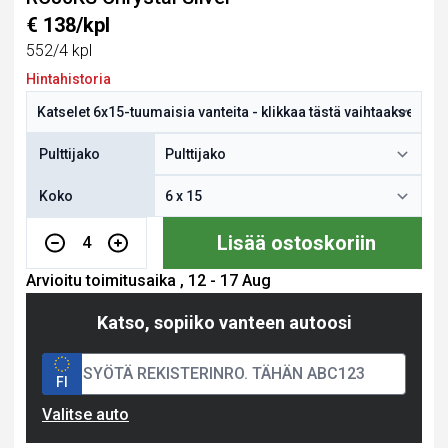
€ 138/kpl
552/4 kpl
Hintahistoria
Pulttijako
Koko
Lisää ostoskoriin
4
Arvioitu toimitusaika , 12 - 17 Aug
Katso, sopiiko vanteen autoosi
FI
Valitse auto