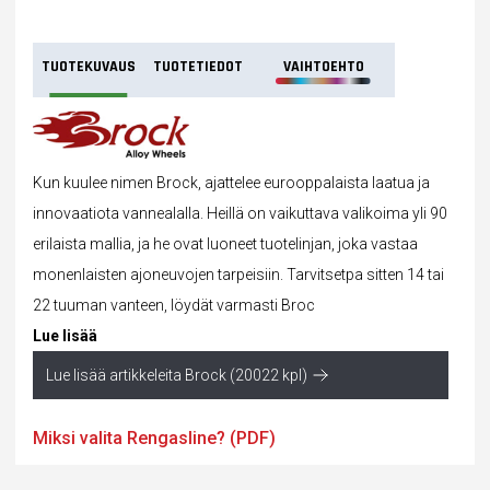
TUOTEKUVAUS
TUOTETIEDOT
VAIHTOEHTO
Kun kuulee nimen Brock, ajattelee eurooppalaista laatua ja
innovaatiota vannealalla. Heillä on vaikuttava valikoima yli 90
erilaista mallia, ja he ovat luoneet tuotelinjan, joka vastaa
monenlaisten ajoneuvojen tarpeisiin. Tarvitsetpa sitten 14 tai
22 tuuman vanteen, löydät varmasti Broc
Lue lisää
Lue lisää artikkeleita Brock (20022 kpl)
Miksi valita Rengasline? (PDF)